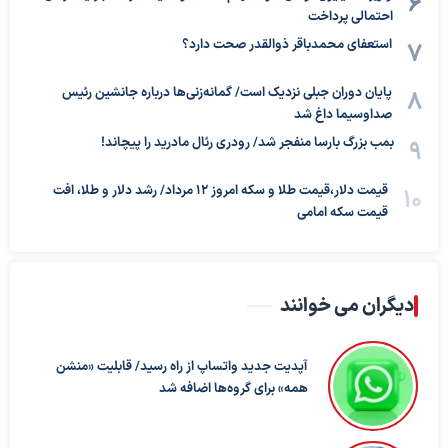
احتمالی پرداخت
استعفای محمدباقر ذوالقدر صحت دارد؟
پایان دوران جبلی نزدیک است/ گمانه‌زنی‌ها درباره جانشین رئیس
صداوسیما داغ شد
بمب بزرگ بارسا منفجر شد/ رودری رئال مادرید را پیچاند!
قیمت دلار،قیمت طلا و سکه امروز ۱۲ مرداد/ رشد دلار و طلا، افت
قیمت سکه امامی
دیگران می خوانند
آپدیت جدید واتساپ از راه رسید/ قابلیت «منشن
همه» برای گروه‌ها اضافه شد