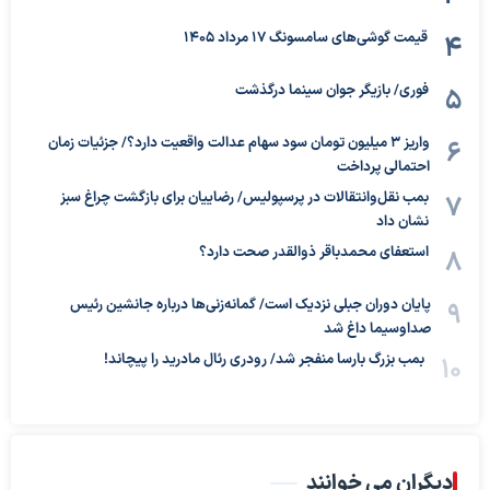
قیمت گوشی‌های سامسونگ 17 مرداد 1405
فوری/ بازیگر جوان سینما درگذشت
واریز ۳ میلیون تومان سود سهام عدالت واقعیت دارد؟/ جزئیات زمان
احتمالی پرداخت
بمب نقل‌وانتقالات در پرسپولیس/ رضاییان برای بازگشت چراغ سبز
نشان داد
استعفای محمدباقر ذوالقدر صحت دارد؟
پایان دوران جبلی نزدیک است/ گمانه‌زنی‌ها درباره جانشین رئیس
صداوسیما داغ شد
بمب بزرگ بارسا منفجر شد/ رودری رئال مادرید را پیچاند!
دیگران می خوانند