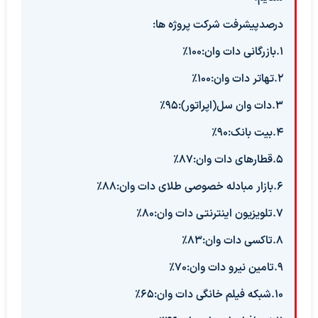
درصدپیشرفت شرکت پروژه ها:
1.بازرگانی دات وان:100%
2.تهاتر دات وان:100%
3.دات وان سل(اپراتور):95%
4.بیت بانک:90%
5.قطارهای دات وان:87%
6.بازار مبادله خصوصی طلای دات وان:88%
7.تلویزیون اینترنتی دات وان:80%
8.تاکسی دات وان:83%
9.تامین نیرو دات وان:70%
10.شبکه فیلم خانگی دات وان:65%