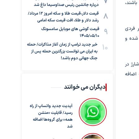
اشند،
درباره جانشین رئیس صداوسیما داغ شد
قیمت دلار،قیمت طلا و سکه امروز ۱۲ مرداد/
رشد دلار و طلا، افت قیمت سکه امامی
ر فردی
قیمت گوشی های موبایل سامسونگ
1405/05/10
 شده و
خبر جدید ترامپ از زمان آغاز مذاکرات/ حمله
به ایران می توانست بزرگترین حمله پس از
جنگ جهانی دوم باشد!
ارژ در
 اضافه
دیگران می خوانند
آپدیت جدید واتساپ از راه
رسید/ قابلیت «منشن
همه» برای گروه‌ها اضافه
شد