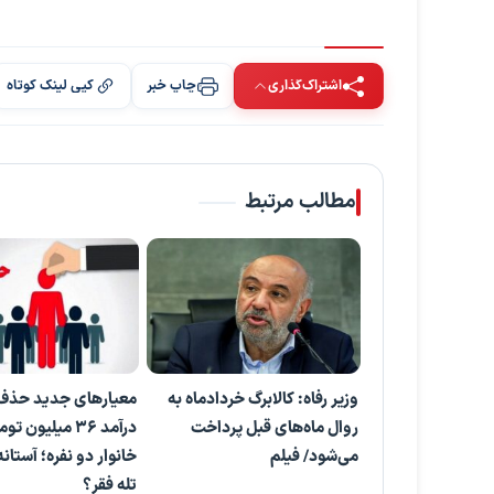
اشتراک‌گذاری
چاپ خبر
کپی لینک کوتاه
مطالب مرتبط
وزیر رفاه: کالابرگ خردادماه به
معیارهای جدید حذف ی
روال ماه‌های قبل پرداخت
درآمد ۳۶ میلیون 
می‌شود/ فیلم
خانوار دو نفره؛ آستان
تله فقر؟