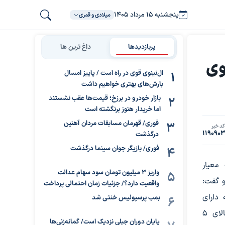
پنجشنبه ۱۵ مرداد ۱۴۰۵
میلادی و قمری
پربازدیدها
داغ ترین ها
وی
ال‌نینوی قوی در راه است / پاییز امسال
بارش‌های بهتری خواهیم داشت
بازار خودرو در برزخ؛ قیمت‌ها عقب نشستند
اما خریدار هنوز برنگشته است
فوری/ قهرمان مسابقات مردان آهنین
د خبر
119090
درگذشت
فوری/ بازیگر جوان سینما درگذشت
معیار
واریز ۳ میلیون تومان سود سهام عدالت
و گفت:
واقعیت دارد؟/ جزئیات زمان احتمالی پرداخت
 دارای
بمب پرسپولیس خنثی شد
واحد مسکونی بالای ۵۰ میلیارد تومان، خودروی شخصی بالای ۵
پایان دوران جبلی نزدیک است/ گمانه‌زنی‌ها