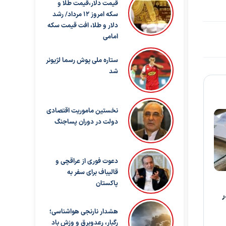
قیمت دلار،قیمت طلا و
سکه امروز ۱۲ مرداد/ رشد
دلار و طلا، افت قیمت سکه
امامی
ستاره ملی پوش رسما لژیونر
شد
نخستین ماموریت اقتصادی
دولت در دوران پساجنگ
دعوت فوری از عراقچی و
قالیباف برای سفر به
پاکستان
ر
هشدار نارنجی هواشناسی؛
رگبار، رعدوبرق و وزش باد