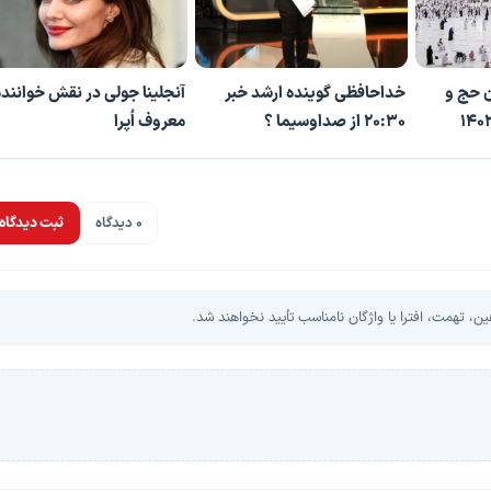
ن حج و
خداحافظی گوینده ارشد خبر
آنجلینا جولی در نقش خواننده
۲۰:۳۰ از صداوسیما ؟
معروف اُپرا
0 دیدگاه
ثبت دیدگاه
، تهمت، افترا یا واژگان نامناسب تأیید نخواهند شد.