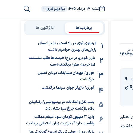
شنبه ۱۷ مرداد ۱۴۰۵
میلادی و قمری
پربازدیدها
داغ ترین ها
ال‌نینوی قوی در راه است / پاییز امسال
بارش‌های بهتری خواهیم داشت
 خبر
94845
بازار خودرو در برزخ؛ قیمت‌ها عقب نشستند
اما خریدار هنوز برنگشته است
فوری/ قهرمان مسابقات مردان آهنین
ی و
درگذشت
قای
فوری/ بازیگر جوان سینما درگذشت
بمب نقل‌وانتقالات در پرسپولیس/ رضاییان
برای بازگشت چراغ سبز نشان داد
المللی
واریز ۳ میلیون تومان سود سهام عدالت
واقعیت دارد؟/ جزئیات زمان احتمالی پرداخت
 داشت.
پایان دوران جبلی نزدیک است/ گمانه‌زنی‌ها