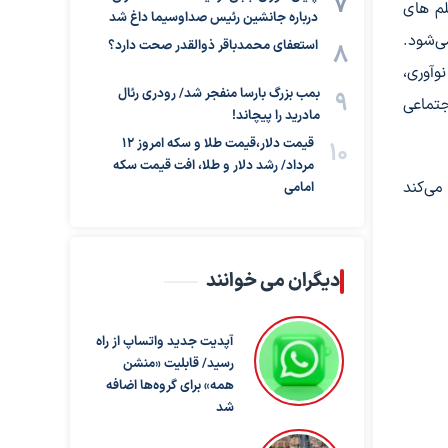
لم های
درباره جانشین رئیس صداوسیما داغ شد
ی‌شود.
استعفای محمدباقر ذوالقدر صحت دارد؟
وآوری،
بمب بزرگ بارسا منفجر شد/ رودری رئال
جتماعی
مادرید را پیچاند!
قیمت دلار،قیمت طلا و سکه امروز ۱۲
مرداد/ رشد دلار و طلا، افت قیمت سکه
می‌کند
امامی
دیگران می خوانند
آپدیت جدید واتساپ از راه
رسید/ قابلیت «منشن
همه» برای گروه‌ها اضافه
شد