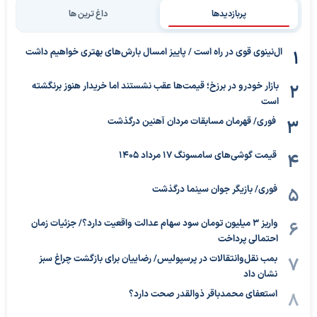
پربازدیدها
داغ ترین ها
ال‌نینوی قوی در راه است / پاییز امسال بارش‌های بهتری خواهیم داشت
بازار خودرو در برزخ؛ قیمت‌ها عقب نشستند اما خریدار هنوز برنگشته
است
فوری/ قهرمان مسابقات مردان آهنین درگذشت
قیمت گوشی‌های سامسونگ 17 مرداد 1405
فوری/ بازیگر جوان سینما درگذشت
واریز ۳ میلیون تومان سود سهام عدالت واقعیت دارد؟/ جزئیات زمان
احتمالی پرداخت
بمب نقل‌وانتقالات در پرسپولیس/ رضاییان برای بازگشت چراغ سبز
نشان داد
استعفای محمدباقر ذوالقدر صحت دارد؟