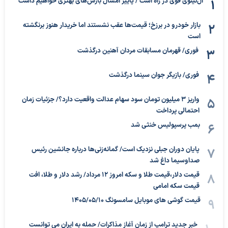
ال‌نینوی قوی در راه است / پاییز امسال بارش‌های بهتری خواهیم داشت
بازار خودرو در برزخ؛ قیمت‌ها عقب نشستند اما خریدار هنوز برنگشته
است
فوری/ قهرمان مسابقات مردان آهنین درگذشت
فوری/ بازیگر جوان سینما درگذشت
واریز ۳ میلیون تومان سود سهام عدالت واقعیت دارد؟/ جزئیات زمان
احتمالی پرداخت
بمب پرسپولیس خنثی شد
پایان دوران جبلی نزدیک است/ گمانه‌زنی‌ها درباره جانشین رئیس
صداوسیما داغ شد
قیمت دلار،قیمت طلا و سکه امروز ۱۲ مرداد/ رشد دلار و طلا، افت
قیمت سکه امامی
قیمت گوشی های موبایل سامسونگ 1405/05/10
خبر جدید ترامپ از زمان آغاز مذاکرات/ حمله به ایران می توانست