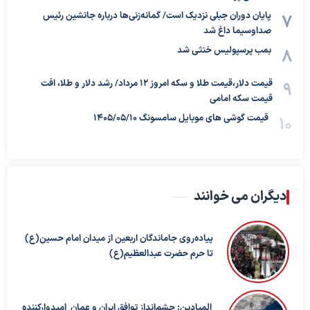
پایان دوران جبلی نزدیک است/ گمانه‌زنی‌ها درباره جانشین رئیس
صداوسیما داغ شد
بمب پرسپولیس خنثی شد
قیمت دلار،قیمت طلا و سکه امروز ۱۲ مرداد/ رشد دلار و طلا، افت
قیمت سکه امامی
قیمت گوشی های موبایل سامسونگ 1405/05/10
دیگران می خوانند
پیاده‌روی جاماندگان اربعین از میدان امام حسین(ع)
تا حرم حضرت عبدالعظیم(ع)
المیادین: چشم‌انداز توافق ایران و عمان امیدوارکننده