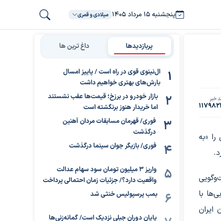
پنجشنبه ۱۵ مرداد ۱۴۰۵
میلادی و قمری
پربازدیدها
داغ ترین ها
ال‌نینوی قوی در راه است / پاییز امسال
بارش‌های بهتری خواهیم داشت
بازار خودرو در برزخ؛ قیمت‌ها عقب نشستند
د خبر
117982
اما خریدار هنوز برنگشته است
فوری/ قهرمان مسابقات مردان آهنین
درگذشت
را «به
فوری/ بازیگر جوان سینما درگذشت
د.
واریز ۳ میلیون تومان سود سهام عدالت
‌وگویی
واقعیت دارد؟/ جزئیات زمان احتمالی پرداخت
‌ها با
بمب پرسپولیس خنثی شد
 ایران
پایان دوران جبلی نزدیک است/ گمانه‌زنی‌ها