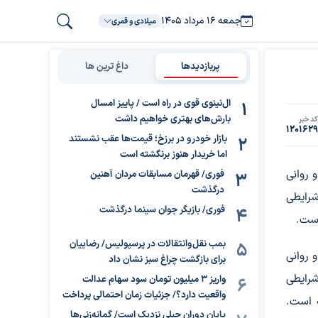
جمعه ۱۶ مرداد ۱۴۰۵
میلادی و قمری
پربازدیدها
داغ ترین ها
ال‌نینوی قوی در راه است / پاییز امسال
بارش‌های بهتری خواهیم داشت
د خبر
120162
بازار خودرو در برزخ؛ قیمت‌ها عقب نشستند
اما خریدار هنوز برنگشته است
 روانی
فوری/ قهرمان مسابقات مردان آهنین
درگذشت
شرایطی
فوری/ بازیگر جوان سینما درگذشت
است.
بمب نقل‌وانتقالات در پرسپولیس/ رضاییان
 روانی
برای بازگشت چراغ سبز نشان داد
شرایطی
واریز ۳ میلیون تومان سود سهام عدالت
واقعیت دارد؟/ جزئیات زمان احتمالی پرداخت
ه است.
پایان دوران جبلی نزدیک است/ گمانه‌زنی‌ها