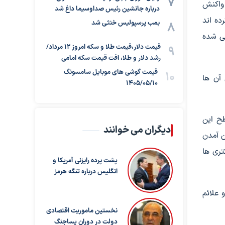
 واکنش
درباره جانشین رئیس صداوسیما داغ شد
ده اند
بمب پرسپولیس خنثی شد
تی شده
قیمت دلار،قیمت طلا و سکه امروز ۱۲ مرداد/
رشد دلار و طلا، افت قیمت سکه امامی
قیمت گوشی های موبایل سامسونگ
 آن ها
1405/05/10
طح این
دیگران می خوانند
ن آمدن
تری ها
پشت پرده رایزنی آمریکا و
انگلیس درباره تنگه هرمز
 علائم
نخستین ماموریت اقتصادی
دولت در دوران پساجنگ