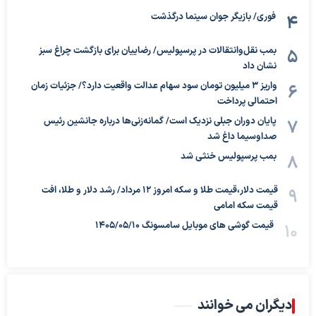
فوری/ بازیگر جوان سینما درگذشت
بمب نقل‌وانتقالات در پرسپولیس/ رضاییان برای بازگشت چراغ سبز
نشان داد
واریز ۳ میلیون تومان سود سهام عدالت واقعیت دارد؟/ جزئیات زمان
احتمالی پرداخت
پایان دوران جبلی نزدیک است/ گمانه‌زنی‌ها درباره جانشین رئیس
صداوسیما داغ شد
بمب پرسپولیس خنثی شد
قیمت دلار،قیمت طلا و سکه امروز ۱۲ مرداد/ رشد دلار و طلا، افت
قیمت سکه امامی
قیمت گوشی های موبایل سامسونگ 1405/05/10
دیگران می خوانند