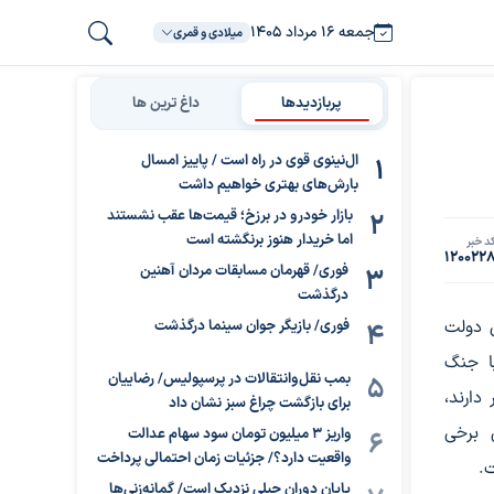
جمعه ۱۶ مرداد ۱۴۰۵
میلادی و قمری
پربازدیدها
داغ ترین ها
ال‌نینوی قوی در راه است / پاییز امسال
بارش‌های بهتری خواهیم داشت
بازار خودرو در برزخ؛ قیمت‌ها عقب نشستند
اما خریدار هنوز برنگشته است
د خبر
120022
فوری/ قهرمان مسابقات مردان آهنین
درگذشت
ی دولت
فوری/ بازیگر جوان سینما درگذشت
با جنگ
بمب نقل‌وانتقالات در پرسپولیس/ رضاییان
دارند،
برای بازگشت چراغ سبز نشان داد
 برخی
واریز ۳ میلیون تومان سود سهام عدالت
واقعیت دارد؟/ جزئیات زمان احتمالی پرداخت
.
پایان دوران جبلی نزدیک است/ گمانه‌زنی‌ها