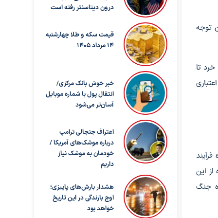
درون دیتاسنتر رفته است
ن توجه
قیمت سکه و طلا چهارشنبه
14 مرداد 1405
خرد تا
تیاز اعتباری
خبر خوش بانک مرکزی/
انتقال پول با شماره موبایل
آسان‌تر می‌شود
اعتراف جنجالی ترامپ
درباره موشک‌های آمریکا /
خودمان به موشک نیاز
فرآیند
داریم
ومان) را آغاز کرده و تاکنون بیش از ۶۸۷ هزار فقره از این
تی که در بازه جنگ
هشدار بارش‌های پاییزی؛
اوج بارندگی در این تاریخ
خواهد بود